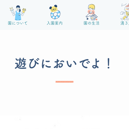
園について
入園案内
園の生活
満３
遊びにおいでよ！