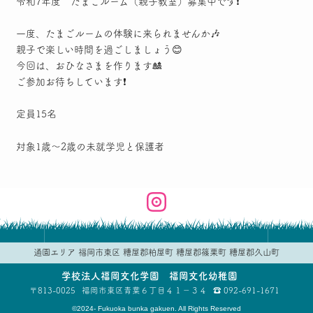
令和7年度 たまごルーム（親子教室）募集中です❗
一度、たまごルームの体験に来られませんか🎶
親子で楽しい時間を過ごしましょう😊
今回は、おひなさまを作ります🎎
ご参加お待ちしています❗
定員
15名
対象
1歳～2歳の未就学児と保護者
通園エリア
福岡市東区
糟屋郡粕屋町
糟屋郡篠栗町
糟屋郡久山町
学校法人
福岡文化学園 福岡文化幼稚園
813-0025
福岡市東区青葉
６丁目４１−３４
092-691-1671
©2024- Fukuoka bunka gakuen. All Rights Reserved