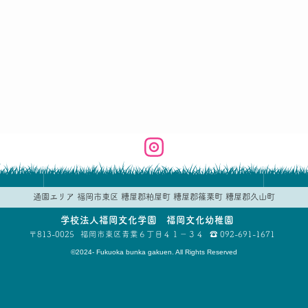
通園エリア
福岡市東区
糟屋郡粕屋町
糟屋郡篠栗町
糟屋郡久山町
学校法人
福岡文化学園 福岡文化幼稚園
813-0025
福岡市東区青葉
６丁目４１−３４
092-691-1671
©2024- Fukuoka bunka gakuen. All Rights Reserved